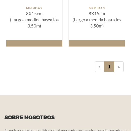
MEDIDAS
MEDIDAS
8X15cm
8X15cm
(Largo a medida hasta los
(Largo a medida hasta los
3.50m)
3.50m)
«
1
»
SOBRE NOSOTROS
Nuestra empresa es líder en el mercado en productos elaborados a