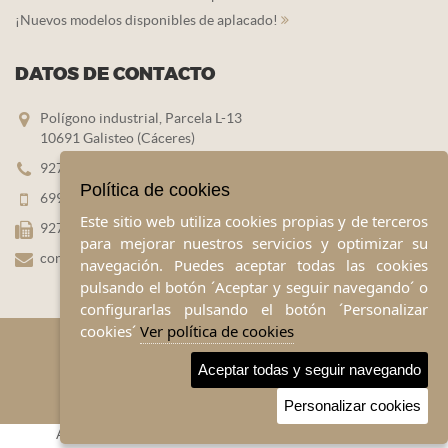
¡Nuevos modelos disponibles de aplacado!
DATOS DE CONTACTO
Polígono industrial, Parcela L-13
10691 Galisteo (Cáceres)
927 452 383
Política de cookies
699 445 560
Este sitio web utiliza cookies propias y de terceros
927 452 180
para mejorar nuestros servicios y optimizar su
contacto@prefabricadosextremadura.com
navegación. Puedes aceptar todas las cookies
pulsando el botón ´Aceptar y seguir navegando´ o
configurarlas pulsando el botón ´Personalizar
cookies´
Ver política de cookies
Aceptar todas y seguir navegando
Personalizar cookies
Aviso legal
|
Política de privacidad
|
Política de cookies