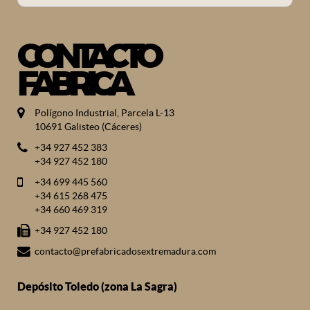
CONTACTO
FABRICA
Polígono Industrial, Parcela L-13
10691 Galisteo (Cáceres)
+34 927 452 383
+34 927 452 180
+34 699 445 560
+34 615 268 475
+34 660 469 319
+34 927 452 180
contacto@prefabricadosextremadura.com
Depósito Toledo (zona La Sagra)